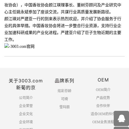
妆协会），中国香妆协会颜江瑛理事长、董树芬顾问及产业研究中
心主任姚永斌参加了座谈交流，共谋行业高质量发展新路径。
颜江瑛对严建亚一行的到来表示热烈欢迎，并介绍了协会服务于行
业的具体举措。中国香妆协会将进一步整合行业资源，支持行业企
业加速科研成果的产业化进程。严建亚介绍了巨子生物近期的主要
工作。
-3003.com官网
OEM
关于3003.com
品牌系列
新葡的京
OEM简介
炫彩芬龄
公司简介
产品优势
可绮
企业荣誉
合作伙伴
雪玛丽
企业文化
适合OEM的伙伴
企业环境
OEM业务流程