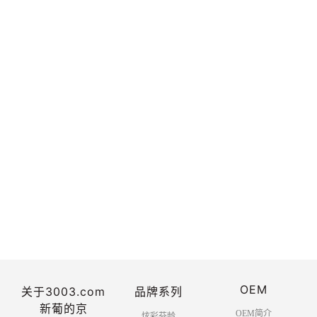
3003.com官网-董树芬顾问出席2024世界牡丹大会牡
丹化妆品产业高质量发展论坛并致辞 - 工作动态 - 中国
香料香精化妆品工业协会
2026-06
-01
OEM
关于3003.com
品牌系列
<<
<
3
4
5
6
>
>>
新葡的京
OEM简介
炫彩芬龄